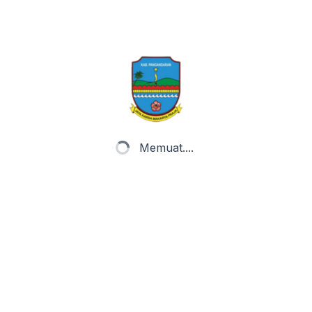
ta Desa
Status Desa
Informasi Publik
Pet
Memuat....