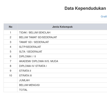
Data Kependudukan 
Grafi
No
Jenis Kelompok
1
TIDAK / BELUM SEKOLAH
2
BELUM TAMAT SD/SEDERAJAT
3
TAMAT SD / SEDERAJAT
4
SLTP/SEDERAJAT
5
SLTA / SEDERAJAT
6
DIPLOMA I / II
7
AKADEMI/ DIPLOMA III/S. MUDA
8
DIPLOMA IV/ STRATA I
9
STRATA II
10
STRATA III
JUMLAH
BELUM MENGISI
TOTAL