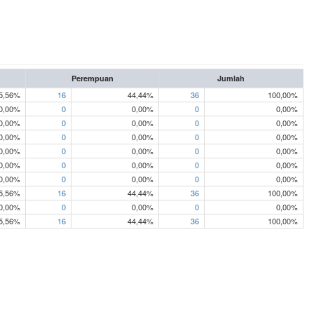
Perempuan
Jumlah
5,56%
16
44,44%
36
100,00%
0,00%
0
0,00%
0
0,00%
0,00%
0
0,00%
0
0,00%
0,00%
0
0,00%
0
0,00%
0,00%
0
0,00%
0
0,00%
0,00%
0
0,00%
0
0,00%
0,00%
0
0,00%
0
0,00%
5,56%
16
44,44%
36
100,00%
0,00%
0
0,00%
0
0,00%
5,56%
16
44,44%
36
100,00%