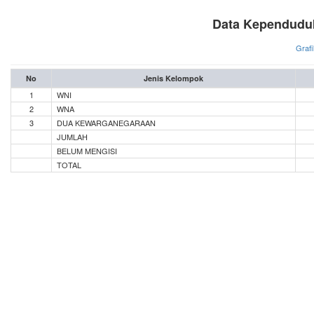
Data Kependudu
Grafi
No
Jenis Kelompok
1
WNI
2
WNA
3
DUA KEWARGANEGARAAN
JUMLAH
BELUM MENGISI
TOTAL