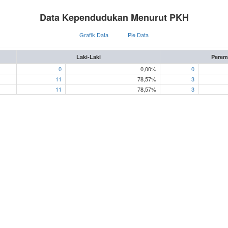
Data Kependudukan Menurut PKH
Grafik Data
Pie Data
Laki-Laki
Pere
0
0,00%
0
11
78,57%
3
11
78,57%
3