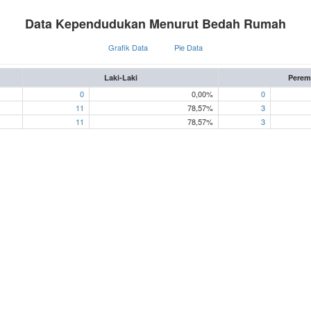
Data Kependudukan Menurut Bedah Rumah
Grafik Data
Pie Data
Laki-Laki
Pere
0
0,00%
0
11
78,57%
3
11
78,57%
3