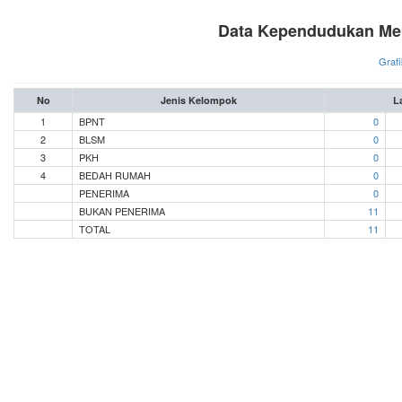
Data Kependudukan Men
Grafi
No
Jenis Kelompok
L
1
BPNT
0
2
BLSM
0
3
PKH
0
4
BEDAH RUMAH
0
PENERIMA
0
BUKAN PENERIMA
11
TOTAL
11