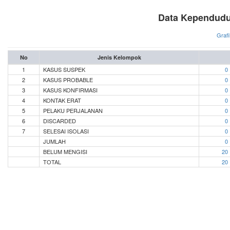
Data Kependudu
Grafi
No
Jenis Kelompok
1
KASUS SUSPEK
0
2
KASUS PROBABLE
0
3
KASUS KONFIRMASI
0
4
KONTAK ERAT
0
5
PELAKU PERJALANAN
0
6
DISCARDED
0
7
SELESAI ISOLASI
0
JUMLAH
0
BELUM MENGISI
20
TOTAL
20