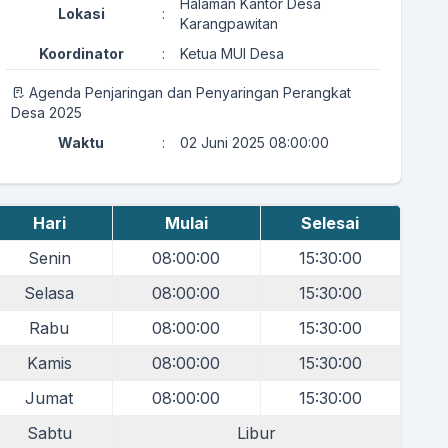
Halaman Kantor Desa
Lokasi
:
Karangpawitan
Koordinator
:
Ketua MUI Desa
Agenda Penjaringan dan Penyaringan Perangkat
Desa 2025
Waktu
:
02 Juni 2025 08:00:00
Lokasi
:
Kantor Desa Karangpawitan
Tim Penjaringan dan
Koordinator
:
Hari
Mulai
Selesai
Penyaringan Perangkat Desa
Senin
08:00:00
15:30:00
Agenda Milangkala Desa Karangpawitan ke-47
Selasa
Waktu
08:00:00
:
14 Juni 2025 21:00:00
15:30:00
Lapang Procit - Desa
Rabu
08:00:00
15:30:00
Lokasi
:
Karangpawitan
Kamis
08:00:00
15:30:00
Koordinator
:
Ketua Karangtaruna
Jumat
08:00:00
15:30:00
Agenda Tasyakuran Milad ke-47 Desa
Karangpawitan
Sabtu
Libur