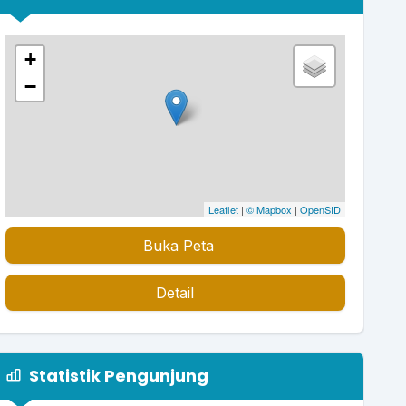
+
−
Leaflet
|
© Mapbox
|
OpenSID
Buka Peta
Detail
Statistik Pengunjung