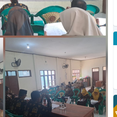
A
Rosidin