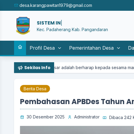
desa.karangpawitan1979@gmail.com
SISTEM INFORMASI DESA KA
|
Kec. Padaherang Kab. Pangandaran
Profil Desa
Pemerintahan Desa
Da
Sekilas Info
 besar adalah berharap kepada sesama manusia....
Berita Desa
Pembahasan APBDes Tahun A
30 Desember 2025
Administrator
Dibaca 242 K