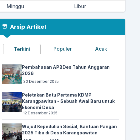
Waktu
:
15 Juni 2025 21:00:00
Minggu
Libur
Lokasi
:
Kantor Desa Karangpawitan
Koordinator
:
Ketua MUI Desa
Arsip Artikel
Agenda Upacara Bendera HUT RI ke 80
Waktu
:
17 Agustus 2025 06:30:00
Populer
Acak
Terkini
Lapang Procit - Desa
Lokasi
:
Karangpawitan
Pembahasan APBDes Tahun Anggaran
Koordinator
:
Panitia PHBN Desa
2026
Agenda Karangpawitan CUP 2025
30 Desember 2025
Waktu
:
17 Agustus 2025 16:00:00
Peletakan Batu Pertama KDMP
Lapang Procit - Desa
Karangpawitan - Sebuah Awal Baru untuk
Lokasi
:
Karangpawitan
Ekonomi Desa
12 Desember 2025
Koordinator
:
Panitia PHBN Desa
Wujud Kepedulian Sosial, Bantuan Pangan
Pangandaranval Nature 13 - memperingati Hari Jadi
2025 Tiba di Desa Karangpawitan
(Milangkala) ke-13 Kabupaten Pangandaran