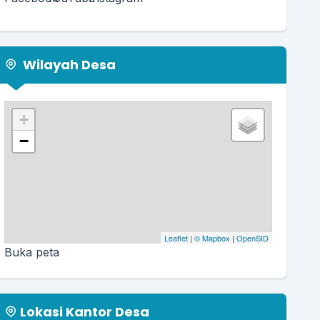
Wilayah Desa
+
−
Leaflet
|
© Mapbox
|
OpenSID
Buka peta
Lokasi Kantor Desa