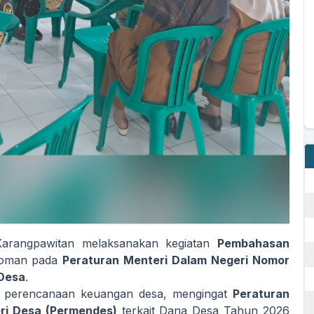
Karangpawitan melaksanakan kegiatan
Pembahasan
doman pada
Peraturan Menteri Dalam Negeri Nomor
 Desa
.
al perencanaan keuangan desa, mengingat
Peraturan
ri Desa (Permendes)
terkait Dana Desa Tahun 2026