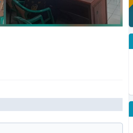
Sekretaris Desa
Belum Rekam Kehadiran