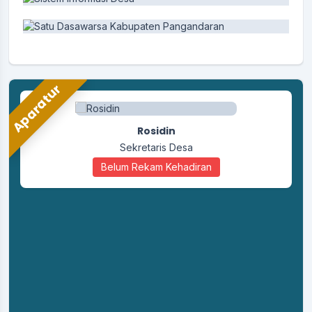
Pemerintah Desa Karangpawitan Ikuti
Kegiatan Pangandaranval Nature 13 dalam
Rangka Milangkala Kabupaten Pangandaran
ke-13
20 Oktober 2025
Aparatur
Pembahasan dan Penetapan Perubahan
APBDes Desa Karangpawitan Tahun
Rosidin
Anggaran 2025
13 Oktober 2025
Sekretaris Desa
Belum Rekam Kehadiran