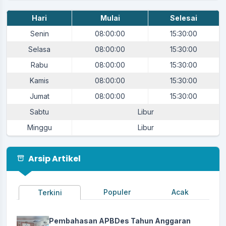
Tim Penjaringan dan
Koordinator
:
Hari
Mulai
Selesai
Penyaringan Perangkat Desa
Senin
08:00:00
15:30:00
Agenda Milangkala Desa Karangpawitan ke-47
Selasa
08:00:00
15:30:00
Waktu
:
14 Juni 2025 21:00:00
Rabu
08:00:00
15:30:00
Lapang Procit - Desa
Lokasi
:
Karangpawitan
Kamis
08:00:00
15:30:00
Koordinator
:
Ketua Karangtaruna
Jumat
08:00:00
15:30:00
Sabtu
Libur
Agenda Tasyakuran Milad ke-47 Desa
Karangpawitan
Minggu
Libur
Waktu
:
15 Juni 2025 21:00:00
Lokasi
:
Kantor Desa Karangpawitan
Arsip Artikel
Koordinator
:
Ketua MUI Desa
Agenda Upacara Bendera HUT RI ke 80
Populer
Acak
Terkini
Waktu
:
17 Agustus 2025 06:30:00
Lapang Procit - Desa
Pembahasan APBDes Tahun Anggaran
Lokasi
: