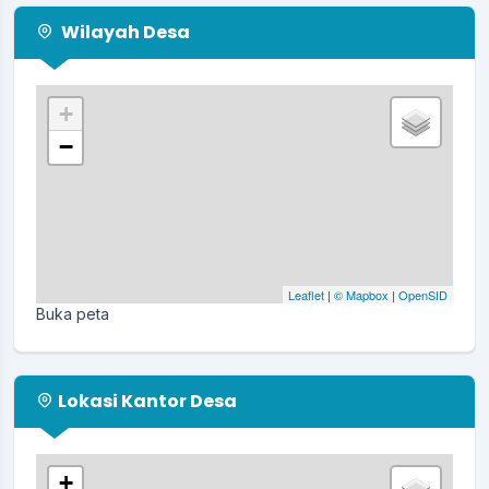
Wilayah Desa
+
−
Leaflet
|
© Mapbox
|
OpenSID
Buka peta
Lokasi Kantor Desa
+