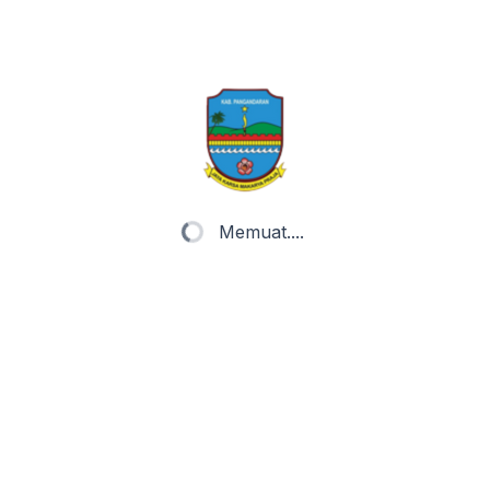
TAN
ta Desa
Status Desa
Informasi Publik
Pet
Memuat....
harap
Apa yang memang ditakdirkan untukmu, pasti akan me
untukmu, tidak akan pernah menjadi milikmu...
sa Karangpawitan