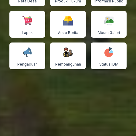
Peta Desa
Produk Hukum
Informasi Publik
Lapak
Arsip Berita
Album Galeri
Pengaduan
Pembangunan
Status IDM