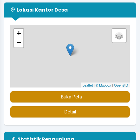
Lokasi Kantor Desa
+
−
Leaflet
|
© Mapbox
|
OpenSID
Buka Peta
Detail
Statistik Pengunjung