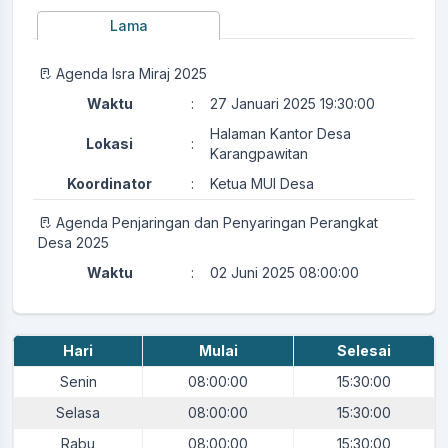
Lama
Agenda Isra Miraj 2025
Waktu
:
27 Januari 2025 19:30:00
Halaman Kantor Desa
Lokasi
:
Karangpawitan
Koordinator
:
Ketua MUI Desa
Agenda Penjaringan dan Penyaringan Perangkat
Desa 2025
Waktu
:
02 Juni 2025 08:00:00
Lokasi
:
Kantor Desa Karangpawitan
Tim Penjaringan dan
Koordinator
:
Hari
Mulai
Selesai
Penyaringan Perangkat Desa
Senin
08:00:00
15:30:00
Agenda Milangkala Desa Karangpawitan ke-47
Selasa
08:00:00
15:30:00
Waktu
:
14 Juni 2025 21:00:00
Rabu
08:00:00
15:30:00