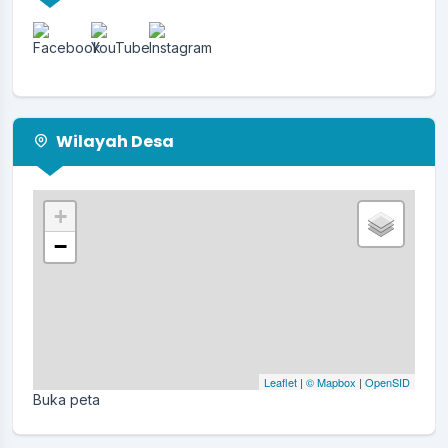
Wilayah Desa
+
−
Leaflet
|
© Mapbox
|
OpenSID
Buka peta