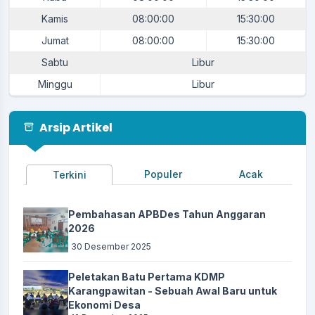
Lapang Procit - Desa
Lokasi
:
Karangpawitan
Kamis
08:00:00
15:30:00
Koordinator
:
Ketua Karangtaruna
Jumat
08:00:00
15:30:00
Sabtu
Libur
Agenda Tasyakuran Milad ke-47 Desa
Karangpawitan
Minggu
Libur
Waktu
:
15 Juni 2025 21:00:00
Lokasi
:
Kantor Desa Karangpawitan
Arsip Artikel
Koordinator
:
Ketua MUI Desa
Agenda Upacara Bendera HUT RI ke 80
Populer
Acak
Terkini
Waktu
:
17 Agustus 2025 06:30:00
Lapang Procit - Desa
Pembahasan APBDes Tahun Anggaran
Lokasi
:
Karangpawitan
2026
Koordinator
30 Desember 2025
:
Panitia PHBN Desa
Agenda Karangpawitan CUP 2025
Peletakan Batu Pertama KDMP
Karangpawitan - Sebuah Awal Baru untuk
Waktu
:
17 Agustus 2025 16:00:00
Ekonomi Desa