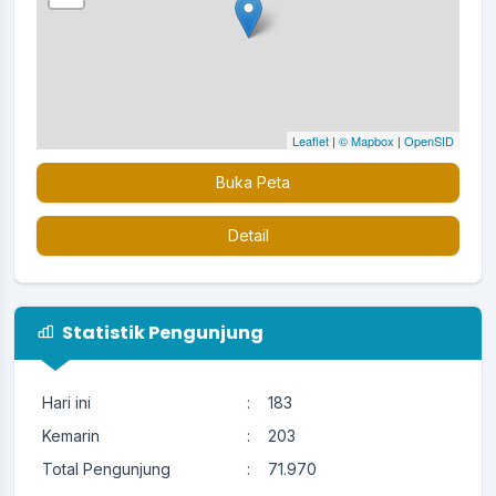
Leaflet
|
© Mapbox
|
OpenSID
Buka Peta
Detail
Statistik Pengunjung
Hari ini
:
183
Kemarin
:
203
Total Pengunjung
:
71.970