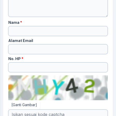
Nama
*
Alamat Email
No. HP
*
[Ganti Gambar]