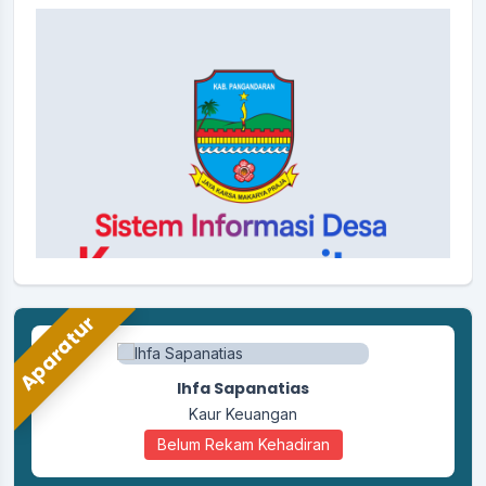
30 Oktober 2025
Pemerintah Desa Karangpawitan Ikuti
Kegiatan Pangandaranval Nature 13 dalam
Rangka Milangkala Kabupaten Pangandaran
ke-13
20 Oktober 2025
Pembahasan dan Penetapan Perubahan
APBDes Desa Karangpawitan Tahun
Anggaran 2025
13 Oktober 2025
Aparatur
Ihfa Sapanatias
Kaur Keuangan
Belum Rekam Kehadiran