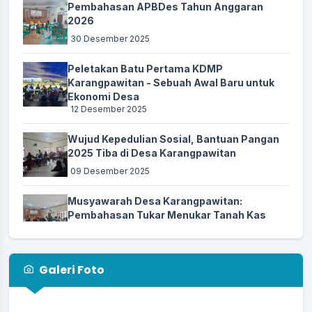
Lapang Procit - Desa
Pembahasan APBDes Tahun Anggaran
Lokasi
:
Karangpawitan
2026
Koordinator
30 Desember 2025
:
Panitia PHBN Desa
Agenda Karangpawitan CUP 2025
Peletakan Batu Pertama KDMP
Karangpawitan - Sebuah Awal Baru untuk
Waktu
:
17 Agustus 2025 16:00:00
Ekonomi Desa
Lapang Procit - Desa
12 Desember 2025
Lokasi
:
Karangpawitan
Wujud Kepedulian Sosial, Bantuan Pangan
Koordinator
:
Panitia PHBN Desa
2025 Tiba di Desa Karangpawitan
Pangandaranval Nature 13 - memperingati Hari Jadi
09 Desember 2025
(Milangkala) ke-13 Kabupaten Pangandaran
Musyawarah Desa Karangpawitan:
Waktu
:
20 Oktober 2025 08:00:00
Pembahasan Tukar Menukar Tanah Kas
Pasar Wisata – Taman
Desa Untuk Kepentingan Pembangunan
Lokasi
:
Pangandaran
Gerai Koperasi Desa Merah Putih
13 November 2025
Koordinator
:
Kabupaten Pangandaran
Galeri Foto
Kegiatan Pola Musim Tanam (MT1) Desa
Karangpawitan Tahun 2025