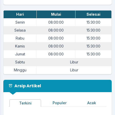
Lokasi
:
Kantor Desa Karangpawitan
Tim Penjaringan dan
Koordinator
:
Hari
Mulai
Selesai
Penyaringan Perangkat Desa
Senin
08:00:00
15:30:00
Agenda Milangkala Desa Karangpawitan ke-47
Selasa
08:00:00
15:30:00
Waktu
:
14 Juni 2025 21:00:00
Rabu
08:00:00
15:30:00
Lapang Procit - Desa
Lokasi
:
Karangpawitan
Kamis
08:00:00
15:30:00
Koordinator
:
Ketua Karangtaruna
Jumat
08:00:00
15:30:00
Sabtu
Libur
Agenda Tasyakuran Milad ke-47 Desa
Karangpawitan
Minggu
Libur
Waktu
:
15 Juni 2025 21:00:00
Lokasi
:
Kantor Desa Karangpawitan
Arsip Artikel
Koordinator
:
Ketua MUI Desa
Agenda Upacara Bendera HUT RI ke 80
Populer
Acak
Terkini
Waktu
:
17 Agustus 2025 06:30:00