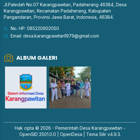
Jl.Paledah No.07 Karangpawitan, Padaherang 46384, Desa
Karangpawitan, Kecamatan Padaherang, Kabupaten
Pangandaran, Provinsi Jawa Barat, Indonesia, 46384.
No. HP: 085220902050
Email: desa.karangpawitan1979@gmail.com
ALBUM GALERI
Hak cipta © 2026 - Pemerintah
Desa Karangpawitan
-
OpenSID 2501.0.0
|
OpenDesa
|
Tema Silir v4.9.3
.