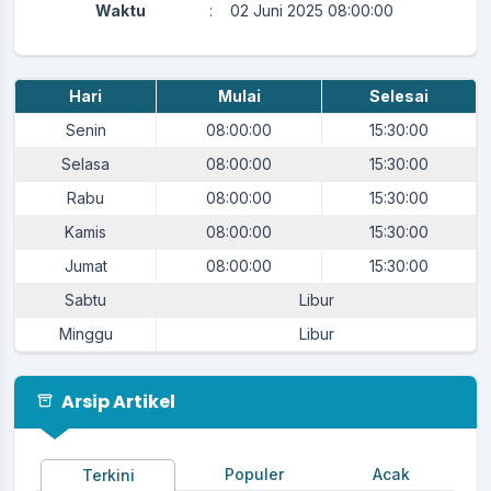
Waktu
:
02 Juni 2025 08:00:00
Lokasi
:
Kantor Desa Karangpawitan
Tim Penjaringan dan
Koordinator
:
Hari
Mulai
Selesai
Penyaringan Perangkat Desa
Senin
08:00:00
15:30:00
Agenda Milangkala Desa Karangpawitan ke-47
Selasa
08:00:00
15:30:00
Waktu
:
14 Juni 2025 21:00:00
Rabu
08:00:00
15:30:00
Lapang Procit - Desa
Lokasi
:
Karangpawitan
Kamis
08:00:00
15:30:00
Koordinator
:
Ketua Karangtaruna
Jumat
08:00:00
15:30:00
Sabtu
Libur
Agenda Tasyakuran Milad ke-47 Desa
Karangpawitan
Minggu
Libur
Waktu
:
15 Juni 2025 21:00:00
Lokasi
:
Kantor Desa Karangpawitan
Arsip Artikel
Koordinator
:
Ketua MUI Desa
Agenda Upacara Bendera HUT RI ke 80
Populer
Acak
Terkini