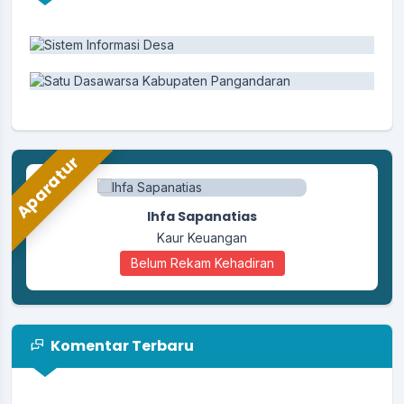
Karangpawitan Tahun 2025
30 Oktober 2025
Pemerintah Desa Karangpawitan Ikuti
Kegiatan Pangandaranval Nature 13 dalam
Rangka Milangkala Kabupaten Pangandaran
ke-13
20 Oktober 2025
Aparatur
Pembahasan dan Penetapan Perubahan
APBDes Desa Karangpawitan Tahun
Ihfa Sapanatias
Anggaran 2025
13 Oktober 2025
Kaur Keuangan
Belum Rekam Kehadiran
Komentar Terbaru