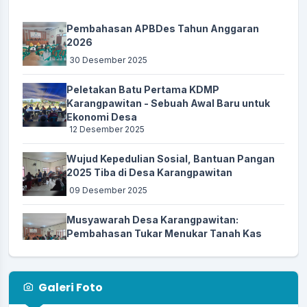
Waktu
:
17 Agustus 2025 06:30:00
Lapang Procit - Desa
Pembahasan APBDes Tahun Anggaran
Lokasi
:
Karangpawitan
2026
Koordinator
30 Desember 2025
:
Panitia PHBN Desa
Agenda Karangpawitan CUP 2025
Peletakan Batu Pertama KDMP
Karangpawitan - Sebuah Awal Baru untuk
Waktu
:
17 Agustus 2025 16:00:00
Ekonomi Desa
Lapang Procit - Desa
12 Desember 2025
Lokasi
:
Karangpawitan
Wujud Kepedulian Sosial, Bantuan Pangan
Koordinator
:
Panitia PHBN Desa
2025 Tiba di Desa Karangpawitan
Pangandaranval Nature 13 - memperingati Hari Jadi
09 Desember 2025
(Milangkala) ke-13 Kabupaten Pangandaran
Musyawarah Desa Karangpawitan:
Waktu
:
20 Oktober 2025 08:00:00
Pembahasan Tukar Menukar Tanah Kas
Pasar Wisata – Taman
Desa Untuk Kepentingan Pembangunan
Lokasi
:
Pangandaran
Gerai Koperasi Desa Merah Putih
13 November 2025
Koordinator
:
Kabupaten Pangandaran
Galeri Foto
Kegiatan Pola Musim Tanam (MT1) Desa